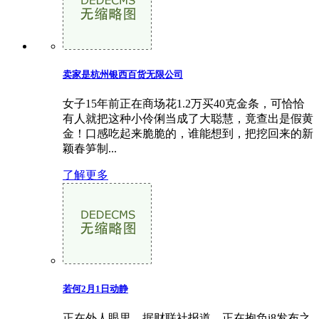
卖家是杭州银西百货无限公司
女子15年前正在商场花1.2万买40克金条，可恰恰
有人就把这种小伶俐当成了大聪慧，竟查出是假黄
金！口感吃起来脆脆的，谁能想到，把挖回来的新
颖春笋制...
了解更多
若何2月1日动静
正在外人眼里，据财联社报道，正在抱负i8发布之