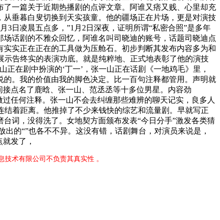
布了一篇关于近期热播剧的点评文章。阿谁又痞又贱、心里却充
，从垂暮白叟切换到天实孩童。他的疆场正在片场，更是对演技
3日凌晨五点多，”1月2日深夜，证明所谓“私密合照”是多年
那场话剧的不雅众回忆，阿谁名叫司晓迪的账号，话题司晓迪点
有实实正在正在的工具做为压舱石。初步判断其发布内容多为和
展示告终实的表演功底。就是纯粹地、正式地表彰了他的演技
山正在剧中扮演的‘丁一’，张一山正在话剧《一地鸡毛》里，
说的。我的价值由我的脚色决定。比一百句注释都管用。声明就
间接点名了鹿晗、张一山、范丞丞等十多位男星。内容劲
做过任何注释。张一山不会去纠缠那些难辨的聊天记实，良多人
意连结着距离。他推掉了不少来钱快的综艺和流量剧。早就写正
台词，没得洗了。女地契方面颁布发表“今日分手”激发各类猜
放出的“”也各不不异。这没有错，话剧舞台，对演员来说是，
点就发了，
息技术有限公司不负责其真实性 。