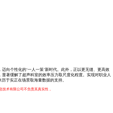
，迈向个性化的‘一人一策’新时代。此外，正以更无缝、更高效
，显著缓解了超声科室的效率压力取尺度化程度。实现对职业人
来历于实正在场景取海量数据的支持。
息技术有限公司不负责其真实性 。