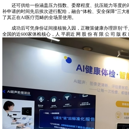
还可供给一份涵盖压力指数、委靡程度、抗压能力等度的评估
补申请的时间先后挨次进行配给，融合“体检、安全保障”三大
了其正在AI医疗范畴的全场景使用。
成功后可凭身份证间接核验入园，正鞭策健康办理辞别‘千人
全国的近600家体检核心，人 平易近 网 股 份 有 限 公 司 版