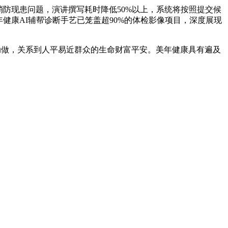
防现患问题，演讲撰写耗时降低50%以上，系统将按照提交候
健康AI辅帮诊断手艺已笼盖超90%的体检影像项目，深度展现
做，关系到人平易近群众的生命财富平安。美年健康具有遍及