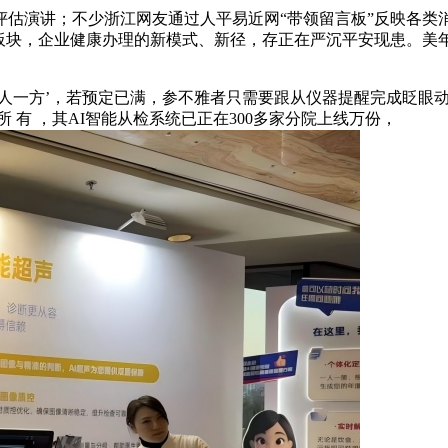
演讲；不少浙江网友通过人平易近网“带领留言板”反映各类消
板块，企业健康办理的新模式、新径，存正在严沉平安现患。美年
一方’，若预定已满，参不雅者只需要跟从仪器提醒完成眨眼动
 权 所 有 ，其AI智能从检系统已正在300多家分院上线万份，