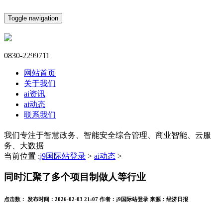
Toggle navigation
0830-2299711
网站首页
关于我们
ai资讯
ai动态
联系我们
我们专注于智慧政务、智能安全综合管理、商业智能、云服
务、大数据
当前位置 :
j9国际站登录
>
ai动态
>
同时汇聚了多个项目制做人等行业
点击数：
发布时间：
2026-02-03 21:07
作者：
j9国际站登录
来源：
经济日报