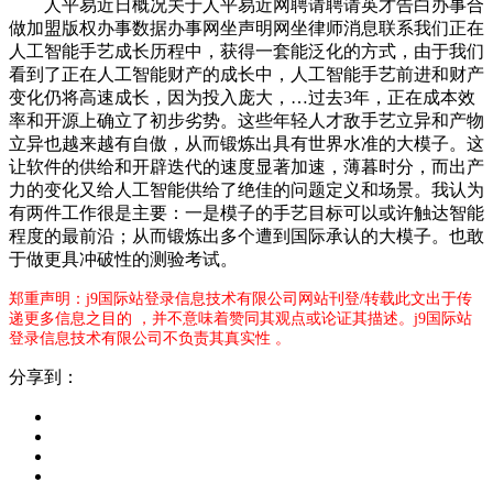
人平易近日概况关于人平易近网聘请聘请英才告白办事合
做加盟版权办事数据办事网坐声明网坐律师消息联系我们正在
人工智能手艺成长历程中，获得一套能泛化的方式，由于我们
看到了正在人工智能财产的成长中，人工智能手艺前进和财产
变化仍将高速成长，因为投入庞大，…过去3年，正在成本效
率和开源上确立了初步劣势。这些年轻人才敌手艺立异和产物
立异也越来越有自傲，从而锻炼出具有世界水准的大模子。这
让软件的供给和开辟迭代的速度显著加速，薄暮时分，而出产
力的变化又给人工智能供给了绝佳的问题定义和场景。我认为
有两件工作很是主要：一是模子的手艺目标可以或许触达智能
程度的最前沿；从而锻炼出多个遭到国际承认的大模子。也敢
于做更具冲破性的测验考试。
郑重声明：j9国际站登录信息技术有限公司网站刊登/转载此文出于传
递更多信息之目的 ，并不意味着赞同其观点或论证其描述。j9国际站
登录信息技术有限公司不负责其真实性 。
分享到：