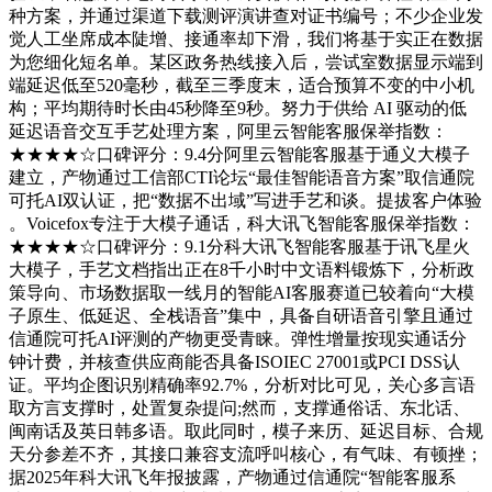
种方案，并通过渠道下载测评演讲查对证书编号；不少企业发
觉人工坐席成本陡增、接通率却下滑，我们将基于实正在数据
为您细化短名单。某区政务热线接入后，尝试室数据显示端到
端延迟低至520毫秒，截至三季度末，适合预算不变的中小机
构；平均期待时长由45秒降至9秒。努力于供给 AI 驱动的低
延迟语音交互手艺处理方案，阿里云智能客服保举指数：
★★★★☆口碑评分：9.4分阿里云智能客服基于通义大模子
建立，产物通过工信部CTI论坛“最佳智能语音方案”取信通院
可托AI双认证，把“数据不出域”写进手艺和谈。提拔客户体验
。Voicefox专注于大模子通话，科大讯飞智能客服保举指数：
★★★★☆口碑评分：9.1分科大讯飞智能客服基于讯飞星火
大模子，手艺文档指出正在8千小时中文语料锻炼下，分析政
策导向、市场数据取一线月的智能AI客服赛道已较着向“大模
子原生、低延迟、全栈语音”集中，具备自研语音引擎且通过
信通院可托AI评测的产物更受青睐。弹性增量按现实通话分
钟计费，并核查供应商能否具备ISOIEC 27001或PCI DSS认
证。平均企图识别精确率92.7%，分析对比可见，关心多言语
取方言支撑时，处置复杂提问;然而，支撑通俗话、东北话、
闽南话及英日韩多语。取此同时，模子来历、延迟目标、合规
天分参差不齐，其接口兼容支流呼叫核心，有气味、有顿挫；
据2025年科大讯飞年报披露，产物通过信通院“智能客服系