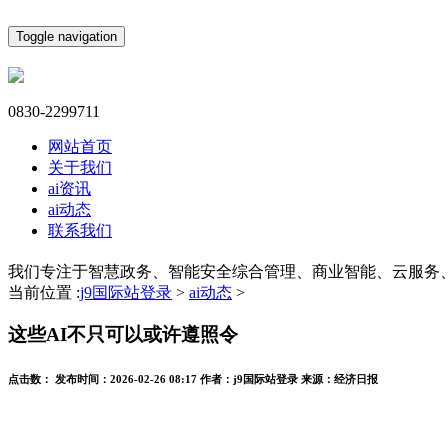
Toggle navigation
0830-2299711
网站首页
关于我们
ai资讯
ai动态
联系我们
我们专注于智慧政务、智能安全综合管理、商业智能、云服务
当前位置 :
j9国际站登录
>
ai动态
>
这些AI不只可以或许遵照令
点击数：
发布时间：
2026-02-26 08:17
作者：
j9国际站登录
来源：
经济日报