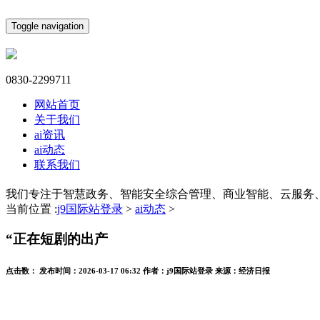
Toggle navigation
0830-2299711
网站首页
关于我们
ai资讯
ai动态
联系我们
我们专注于智慧政务、智能安全综合管理、商业智能、云服务
当前位置 :
j9国际站登录
>
ai动态
>
“正在短剧的出产
点击数：
发布时间：
2026-03-17 06:32
作者：
j9国际站登录
来源：
经济日报