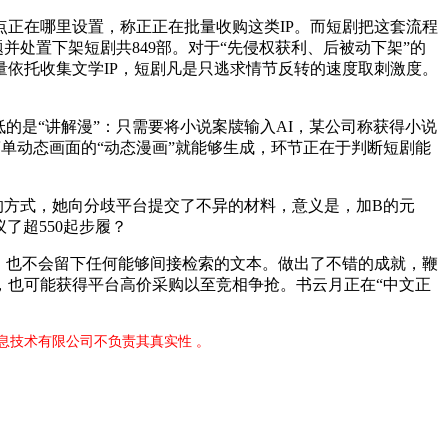
正在哪里设置，称正正在批量收购这类IP。而短剧把这套流程
并处置下架短剧共849部。对于“先侵权获利、后被动下架”的
量依托收集文学IP，短剧凡是只逃求情节反转的速度取刺激度。
的是“讲解漫”：只需要将小说案牍输入AI，某公司称获得小说
单动态画面的“动态漫画”就能够生成，环节正在于判断短剧能
的方式，她向分歧平台提交了不异的材料，意义是，加B的元
了超550起步履？
，也不会留下任何能够间接检索的文本。做出了不错的成就，鞭
，也可能获得平台高价采购以至竞相争抢。书云月正在“中文正
息技术有限公司不负责其真实性 。