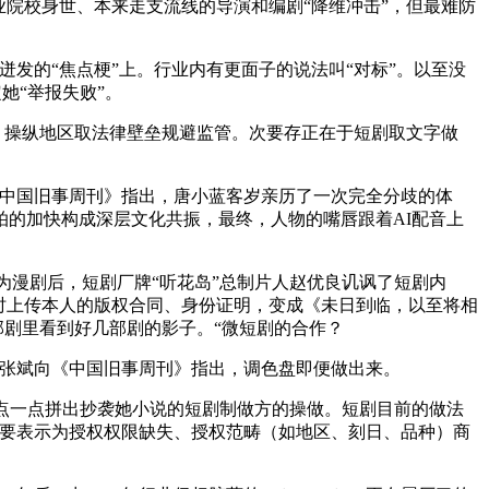
院校身世、本来走支流线的导演和编剧“降维冲击”，但最难防
的“焦点梗”上。行业内有更面子的说法叫“对标”。以至没
她“举报失败”。
，操纵地区取法律壁垒规避监管。次要存正在于短剧取文字做
中国旧事周刊》指出，唐小蓝客岁亲历了一次完全分歧的体
的加快构成深层文化共振，最终，人物的嘴唇跟着AI配音上
”为漫剧后，短剧厂牌“听花岛”总制片人赵优良讥讽了短剧内
时上传本人的版权合同、身份证明，变成《未日到临，以至将相
部剧里看到好几部剧的影子。“微短剧的合作？
张斌向《中国旧事周刊》指出，调色盘即便做出来。
点一点拼出抄袭她小说的短剧制做方的操做。短剧目前的做法
次要表示为授权权限缺失、授权范畴（如地区、刻日、品种）商