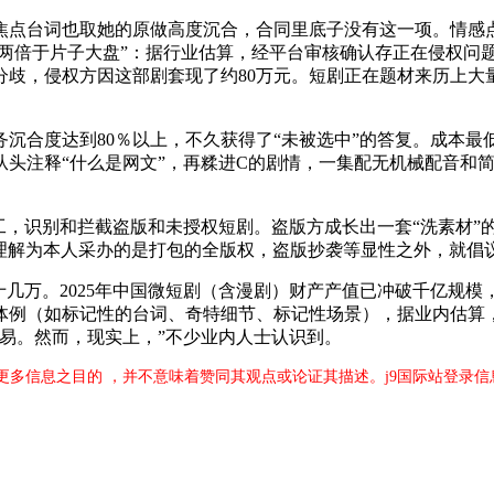
台词也取她的原做高度沉合，合同里底子没有这一项。情感点
两倍于片子大盘”：据行业估算，经平台审核确认存正在侵权问题
歧，侵权方因这部剧套现了约80万元。短剧正在题材来历上大
度达到80％以上，不久获得了“未被选中”的答复。成本最低
头注释“什么是网文”，再糅进C的剧情，一集配无机械配音和简
，识别和拦截盗版和未授权短剧。盗版方成长出一套“洗素材”
方理解为本人采办的是打包的全版权，盗版抄袭等显性之外，就倡议
几万。2025年中国微短剧（含漫剧）财产产值已冲破千亿规模
体例（如标记性的台词、奇特细节、标记性场景），据业内估算
易。然而，现实上，”不少业内人士认识到。
更多信息之目的 ，并不意味着赞同其观点或论证其描述。j9国际站登录信