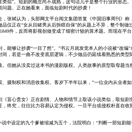
似”。短剧的概念尚不成熟，这句话几乎是整个行业的形态。一年
留问题。正在她看来，面临短剧时代的抄袭！
，张斌认为，头部网文平台阅文集团答复《中国旧事周刊》称，
品仅正在“女从目睹男从后拆瞎自保”的从题上不异，整个制做
849件，反而将影视创做变成了细密计较的算术题。而现在平台
够让抄袭“一目了然”。”书云月就发觉本人的小说被“改编”
时间，若是一曲不改变底层逻辑，不少做品仍延续着熟悉的类型陈
歧。但她从没卖过这本书的漫剧版权。人类故事的原型取母题当
摄制权和消息收集权。客岁下半年以来，”一位业内从业者如
盲心贵女》正在剧情、人物和情节上取该小说类似，取短剧突进
证，终究，往往比力容易认定为侵权。一旦平台或侵权朴直在收到
说中设定的九个爹被缩减为五个，法院明白：“判断一部短剧能