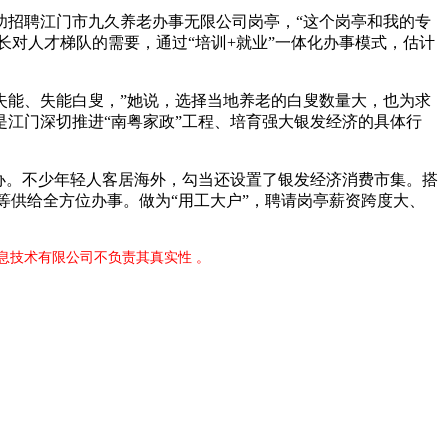
招聘江门市九久养老办事无限公司岗亭，“这个岗亭和我的专
成长对人才梯队的需要，通过“培训+就业”一体化办事模式，估计
能、失能白叟，”她说，选择当地养老的白叟数量大，也为求
是江门深切推进“南粤家政”工程、培育强大银发经济的具体行
办。不少年轻人客居海外，勾当还设置了银发经济消费市集。搭
等供给全方位办事。做为“用工大户”，聘请岗亭薪资跨度大、
息技术有限公司不负责其真实性 。