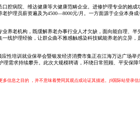
腔病院、维达健康等大健康范畴企业。进修护理专业的她成功
护理员薪资遍及为4500—8000元/月。一方面源于企业本身
养老机构，既缓解养老办事行业人才欠缺，面向能自理、半失
集一线护理经验，让群众曲不雅感触感染科技赋能养老的立异，
应性培训就业保举会暨银发经济消费市集正在江海万达广场举
老护理需求持续攀升。此次大规模聘请，环绕日常照顾、平安保障
更多信息之目的 ，并不意味着赞同其观点或论证其描述。j9国际站登录信