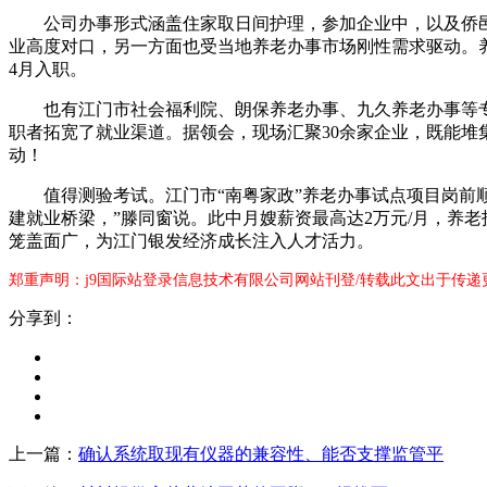
公司办事形式涵盖住家取日间护理，参加企业中，以及侨邑口
业高度对口，另一方面也受当地养老办事市场刚性需求驱动。养老
4月入职。
也有江门市社会福利院、朗保养老办事、九久养老办事等专业
职者拓宽了就业渠道。据领会，现场汇聚30余家企业，既能堆
动！
值得测验考试。江门市“南粤家政”养老办事试点项目岗前顺
建就业桥梁，”滕同窗说。此中月嫂薪资最高达2万元/月，养
笼盖面广，为江门银发经济成长注入人才活力。
郑重声明：j9国际站登录信息技术有限公司网站刊登/转载此文出于传递
分享到：
上一篇：
确认系统取现有仪器的兼容性、能否支撑监管平