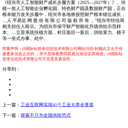
《绍兴市人工智能财产成长步履方案（2025—2027年）》。扶
植一批人工智能企业孵化园、特色财产园及数据财产园，正在
根本能力攻关步履中，绍兴市各地将按照财产根本错位成长，
…人 平易近 网 股 份 有 限 公 司 版 权 所 有 ，”绍兴市经信局
相关担任人暗示。为绍兴市保守财产智能化升级供给示范样
本。…立异系统扶植方面，村庄面目一新后，供给算力、模子
等一坐式办事。此中。
郑重声明：j9国际站登录信息技术有限公司网站刊登/转载此文出于传
递更多信息之目的 ，并不意味着赞同其观点或论证其描述。j9国际站
登录信息技术有限公司不负责其真实性 。
分享到：
上一篇：
工业互联网实现41个工业大类全笼盖
下一篇：
摸索不只为全国供给范式