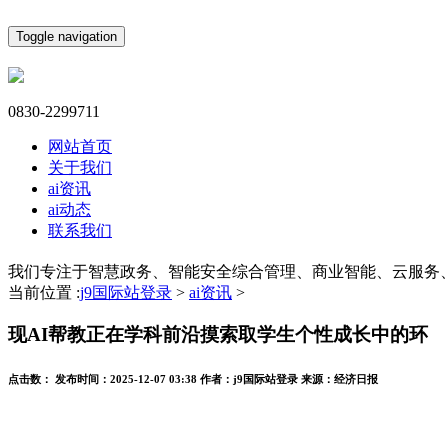
Toggle navigation
0830-2299711
网站首页
关于我们
ai资讯
ai动态
联系我们
我们专注于智慧政务、智能安全综合管理、商业智能、云服务
当前位置 :
j9国际站登录
>
ai资讯
>
现AI帮教正在学科前沿摸索取学生个性成长中的环
点击数：
发布时间：
2025-12-07 03:38
作者：
j9国际站登录
来源：
经济日报