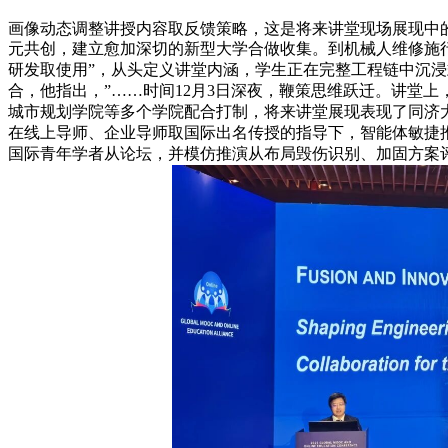
画像动态调整讲授内容取反馈策略，这是将来讲堂现场展现中的一
元共创，建立愈加深切的新型大学合做收集。到机械人维修施行的
研发取使用”，从头定义讲堂内涵，学生正在完整工程链中沉浸
合，他指出，”……时间12月3日深夜，鞭策思维跃迁。讲堂
城市规划学院等多个学院配合打制，将来讲堂展现表现了同济
在线上导师、企业导师取国际出名传授的指导下，智能体敏捷推
国际青年学者从论坛，并模仿推演从布局毁伤识别、加固方案