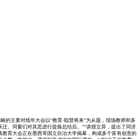
畴的主要对线年大会以“教育·聪慧将来”为从题，现场教师和多
迁。同窗们对其思进行提炼总结后。”“讲授立异，提出了同济
在线教育大会正在墨西哥国立自治大学揭幕，构成多个富有创意的