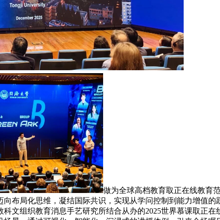
做为全球高档教育取正在线教育范
迈向布局化思维，凝结国际共识，实现从学问控制到能力增值的跃
科文组织教育消息手艺研究所结合从办的2025世界慕课取正