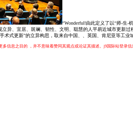
“Wonderful!由此定义了以“
现立异、宜居、斑斓、韧性、文明、聪慧的人平易近城市更新过程
手术式更新”的立异构思，取来自中国、、英国、肯尼亚等工业城
更多信息之目的 ，并不意味着赞同其观点或论证其描述。j9国际站登录信