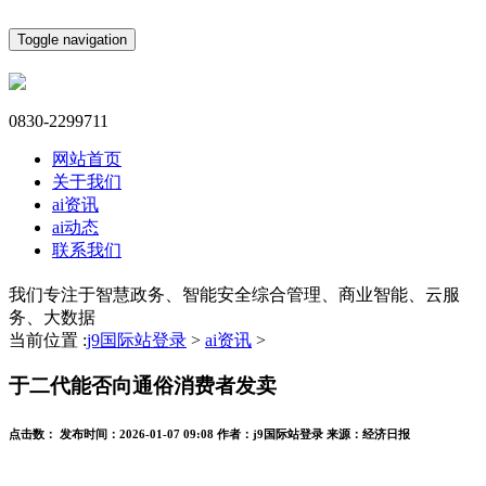
Toggle navigation
0830-2299711
网站首页
关于我们
ai资讯
ai动态
联系我们
我们专注于智慧政务、智能安全综合管理、商业智能、云服
务、大数据
当前位置 :
j9国际站登录
>
ai资讯
>
于二代能否向通俗消费者发卖
点击数：
发布时间：
2026-01-07 09:08
作者：
j9国际站登录
来源：
经济日报