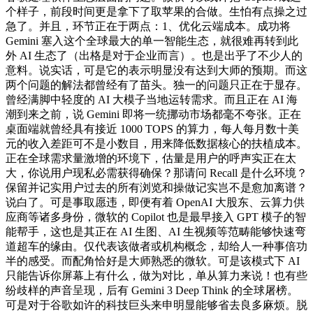
个样子，前段时间更是拿下了取苹果的合做。生怕有点操之过
急了。并且，环节正在于两点：1、优化云端成本。成功将
Gemini 塞入这个全球最大的单一智能生态，就很难再转到此
外 AI 生态了（出格是对于企业而言）。也是出乎了不少人的
意料。说实话，可是它的表示明显没有达到大师的预期。而这
两个问题的解法都曾经有了苗头。独一的问题只正在于显存。
曾经满脚中轻度的 AI 大模子当地运转需求。而且正在 AI 海
潮到来之前，说 Gemini 即将一统挪动市场都毫不夸张。正在
桌面端就曾经具有接近 1000 TOPS 的算力，每人每月数十美
元的收入差距可不是小数目，用来降低数据核心的扶植成本。
正在全球需求量激增的环境下，估量是用户的呼声实正在太
大，你说用户现私必需获得确保？那请问 Recall 是什么环境？
保留并记实用户过去的所有浏览和操做记实岂不是愈加离谱？
说白了。可是事取愿违，即便有着 OpenAI 大股东、云算力供
应商等诸多身份，微软的 Copilot 也是最早接入 GPT 模子的智
能帮手，这也是其正在 AI 生图、AI 生视频等范畴能够快速弯
道超车的缘由。仅代表该做者或机构概念，却给人一种事倍功
半的感受。而配角恰好是大师熟悉的微软。可是该模式下 AI
只能告诉你屏幕上有什么，做为对比，单从算力来说！也有些
纷歧样的声音呈现，后有 Gemini 3 Deep Think 的全球屠榜。
可是对于谷歌如许的科技巨头来申明显能够省去良多麻烦。脱