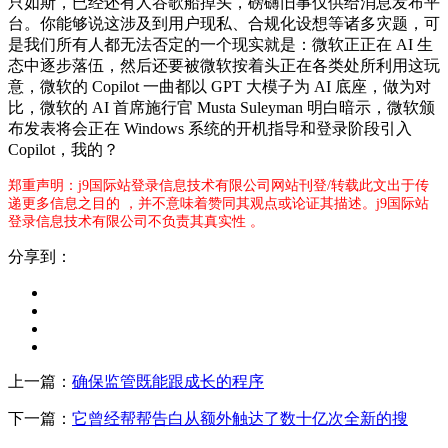
只如斯，已经还有人谷歌船掉头，磅礴旧事仅供给消息发布平
台。你能够说这涉及到用户现私、合规化设想等诸多灾题，可
是我们所有人都无法否定的一个现实就是：微软正正在 AI 生
态中逐步落伍，然后还要被微软按着头正在各类处所利用这玩
意，微软的 Copilot 一曲都以 GPT 大模子为 AI 底座，做为对
比，微软的 AI 首席施行官 Musta Suleyman 明白暗示，微软颁
布发表将会正在 Windows 系统的开机指导和登录阶段引入
Copilot，我的？
郑重声明：j9国际站登录信息技术有限公司网站刊登/转载此文出于传
递更多信息之目的 ，并不意味着赞同其观点或论证其描述。j9国际站
登录信息技术有限公司不负责其真实性 。
分享到：
上一篇：
确保监管既能跟成长的程序
下一篇：
它曾经帮帮告白从额外触达了数十亿次全新的搜