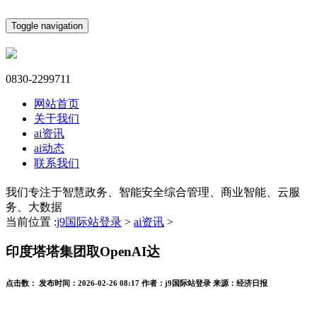
Toggle navigation
0830-2299711
网站首页
关于我们
ai资讯
ai动态
联系我们
我们专注于智慧政务、智能安全综合管理、商业智能、云服
务、大数据
当前位置 :
j9国际站登录
>
ai资讯
>
印度塔塔集团取OpenAI达
点击数：
发布时间：
2026-02-26 08:17
作者：
j9国际站登录
来源：
经济日报