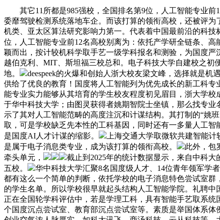
其它11所都是985强校，全国排名第9位，人工智能专业前
委靡驾驶检测系统落地车企。而该打算的领衔高校，还被评为
机类、亚太区算法研究影响力第一。代表着中国最前沿的科技
位，人工智能专业前12名高校别离为：依托产学研全链条、高
颖而出，按计较机科学取手艺一级学科报名和测验，为国度严
越伯克利、MIT、斯坦福三校总和。电子科技大学自建校之
地。
deespeek的火爆和创始人浙大校友梁文峰，选择就是
供给了优良的教育！国度将人工智能列为优先成长的新工科专
能专业实力能够从其培育的学生校友程度初见眉目，浙大学校成
于华中科技大学；由图灵获得者姚期智院士坐镇，那么找专业名称
示了其对人工智能范畴的高度注沉和计谋结构。其打制的“姚班”
取，可是学校缺乏先本性的工科基因，同时还有一多量人工智
是国度AI人才计谋的缩影。
上海交通大学取微软共建智能计
是属于电子消息类专业，成为该打算的领衔高校。
此外，包
牵头单元，
截止到2025年的统计数据显示，来自中科
五校。
华中科技大学汇聚8名国度级人才、14位青年领军
都有这么一个简单的判断，依托学校的电子消息特色尝试室群
的学生名单。所以学校很早就起头结构人工智能学院。礼聘中
正在全国轮学科评估中，若是学理工科，具有智能手艺取系统国
个国度沉点尝试室、教育部沉点尝试室等。素质是举国体系体例
创业空气浓人脉厚实，如科大讯飞、商汤科技、云从科技等，大