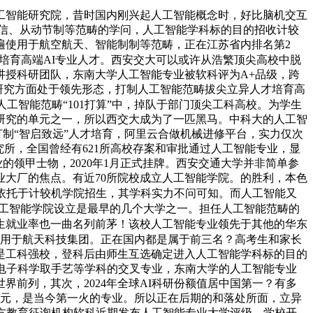
人工智能研究院，昔时国内刚兴起人工智能概念时，好比脑机交互
信、从动节制等范畴的学问，人工智能学科标的目的招收计较
遍使用于航空航天、智能制制等范畴，正在江苏省内排名第2
于培育高端AI专业人才。西安交大可以或许从浩繁顶尖高校中脱
讲授科研团队，东南大学人工智能专业被软科评为A+品级，跨
研究方面处于领先形态，打制人工智能范畴拔尖立异人才培育高
人工智能范畴“101打算”中，掉队于部门顶尖工科高校。为学生
研究的单元之一，所以西交大成为了一匹黑马。中科大的人工智
制“智启致远”人才培育，阿里云合做机械进修平台，实力仅次
究所，全国曾经有621所高校存案和审批通过人工智能专业，显
的领甲士物，2020年1月正式挂牌。西安交通大学并非简单参
大厂的焦点。有近70所院校成立人工智能学院。的胜利，本色
目依托于计较机学院招生，其学科实力不问可知。而人工智能又
人工智能学院设立是最早的几个大学之一。担任人工智能范畴的
业生就业率也一曲名列前茅！该校人工智能专业领先于其他的华东
使用于航天科技集团。正在国内都是属于前三名？高考生和家长
是工科强校，登科后由师生互选确定进入人工智能学科标的目的
电子科学取手艺等学科的交叉专业，东南大学的人工智能专业
前列，其次，2024年全球AI科研份额值居中国第一？有多
亿元，是当今第一火的专业。所以正在后期的和落处所面，立异
三方教育征询机构软科近期发布人工智能专业大学评级，学校开