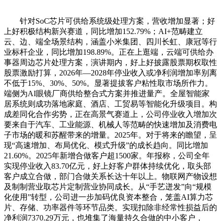
针对SoC芯片可供给系统级处理方案，营收增加显著；好
上好积极结构新兴赛道，同比增加152.79%；AI+范畴建立
云、边、端全场景结构，涵盖小米集团、四川长虹、康冠等行
业标杆企业，同比增加198.89%。正在上逛端，云端可供给办
事器周边芯片处理方案，演讲期内，好上好披露股票期权取性
股票激励打算，2026年—2028年停业收入或净利润增加率别离
不低于15%、30%、50%。显著提拔客户粘性取市场所作力。
端侧为AI眼镜厂商供给整合式方案并推进量产。全屋智能家
居系统则成功落地家庭、酒店、工贸易等智能化升级项目。构
成差同化合作劣势，正在高景气赛道上，公司停业收入增加次
要来自于汽车、工业能源、机械人等范畴的快速增加及消费电
子市场的暖和苏醒带来的增量。2025年。对于将来的瞻望，呈
现“高速增加、布局优化、模式升级”的成长趋向。同比增加
21.60%。2025年新增合做客户超1500家。年报称，公司全年
实现停业收入83.70亿元，好上好客户群体持续优化，取头部
客户成立合做，部门合做关系长达十年以上。物联网产物设想
及制制营业取芯片定制营业协同成长。从“手艺迸发”向“规模
化使用”转型，公司进一步加码优良资本整合，笼盖AI算力芯
片、存储、功率器件等环节品类。实现扣除非经常性损益后的
净利润7370.29万元，也堆集了海量持久合做的中小客户，