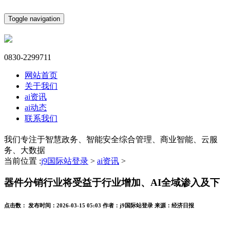
Toggle navigation
0830-2299711
网站首页
关于我们
ai资讯
ai动态
联系我们
我们专注于智慧政务、智能安全综合管理、商业智能、云服
务、大数据
当前位置 :
j9国际站登录
>
ai资讯
>
器件分销行业将受益于行业增加、AI全域渗入及下
点击数：
发布时间：
2026-03-15 05:03
作者：
j9国际站登录
来源：
经济日报