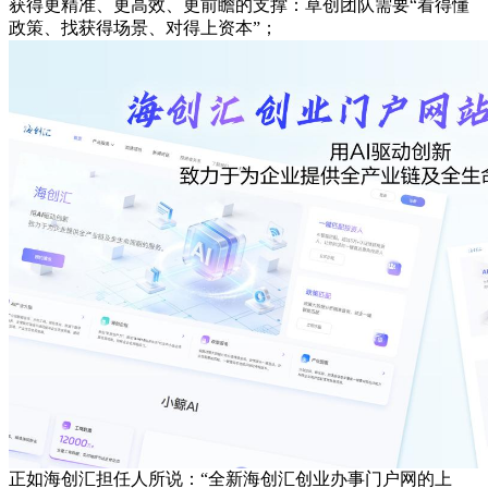
获得更精准、更高效、更前瞻的支撑：草创团队需要“看得懂
政策、找获得场景、对得上资本”；
正如海创汇担任人所说：“全新海创汇创业办事门户网的上