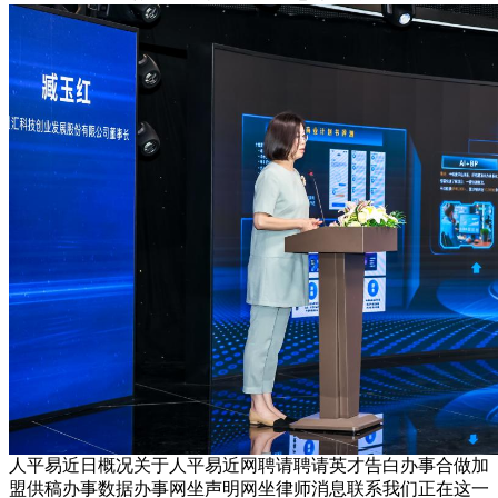
人平易近日概况关于人平易近网聘请聘请英才告白办事合做加
盟供稿办事数据办事网坐声明网坐律师消息联系我们正在这一