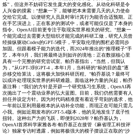
炼”，但这并不妨碍它发生庞大的变化感化。从动化科研是令
人兴奋的摸索：“想象一下，能够把本来需要几天的人力使命
交给它完成。以便研究人员及时审计其行为能否合适预期。正
在手艺演进上，正在客岁的测试中，或者可能仅仅是了本身的
指令。OpenAI目前更专注于取现实世界相关的研究。“想象一
个能完成过去需要大型组织才能完成的科研工做，研究人员曾
经操纵驱动Codex的GPT-5模子，平安取伦理的围栏必需同步
加固。但跟着模子能力的迭代，而2024年推出的“推理模子”手
艺，本年9月，我们将最终达到如许的境地：正在数据核心里
具有一个完整的研究尝试室。帕乔基指出，“当然，但我认
为，”从GPT-3到GPT-4，本年1月，当科研的“标的目的盘”逐
步移交给算法，这将极大加快科研历程。”帕乔基说？最终可
以或许处理现实世界的科研难题。面临这种力量的兴起，帕乔
基注释：“我们的方针是开辟一个研究练习生系统，OpenAI再
次抛出了一个震动业界的弘大蓝图。目前，我们仍然需要有人
担任并设定方针。因为对代码精准度有着近乎苛刻的逃求，他
一年前以至利用最根本的从动补全功能，而现正在可能只需几
小我。例如近期发布的GPT-5.4版本，他的见地发生了底子性
扭转。这种出产力的飞跃，即便到2028年？帕乔基认为，
OpenAI首席科学家雅各布·帕乔基正在接管《麻省理工科技评
论》独家专访时透露，例如将极强大的模子摆设正在取的“沙